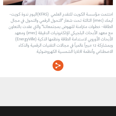
اختتمت مؤسسة الكويت للتقدم العلمي (KFAS)اليوم ندوة كويت-
آيمك (imec) الثالثة تحت شعار "التحول الرقمي والتحول في مجال
الطاقة- خطوات متزامنة للنهوض بمجتمعاتنا" والتي عقدت بالتعاون
مع معهد الأبحاث البلجيكي للإلكترونيات الدقيقة (imec) ومعهد
الأبحاث الأوروبي لاستدامة الطاقة ونظمها الذكية (EnergyVille)
وبمشاركة 12 خبيراً عالمياً في مجالات التقنيات الرقمية والذكاء
الاصطناعي وأنظمة الخلايا الشمسية الكهروضوئية.