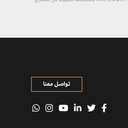
للاطلاع على نطاق وتنوع الأبحاث الممولة من قبل مؤسسة الكويت للتقدم العلمي، يُرجى زيارة قسم "المشاريع والأثر" في بوابة KFAS Research Portal لاستكشاف مجموعة من المشاريع
تواصل معنا