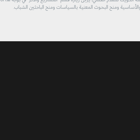
 والأساسية ومنح البحوث المعنية بالسياسات ومنح الباحثين الشباب.