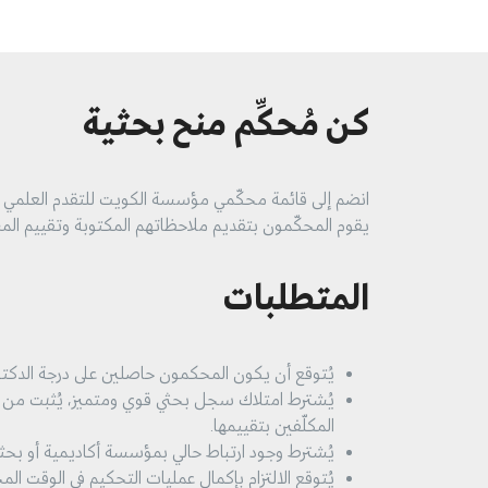
كن مُحكِّم منح بحثية
انضم إلى قائمة محكّمي مؤسسة الكويت للتقدم العلمي (KFAS) وساهم في تطوير القطاع العلمي في الكويت من خلال تقييم مقترحات بحثية عالية الأث
يقوم المحكّمون بتقديم ملاحظاتهم المكتوبة وتقييم المش
المتطلبات
يُتوقع أن يكون المحكمون حاصلين على درجة الدكتوراه أو ما
يُشترط امتلاك سجل بحثي قوي ومتميز، يُثبت من خلال 
المكلّفين بتقييمها.
يُشترط وجود ارتباط حالي بمؤسسة أكاديمية أو بحثية
يُتوقع الالتزام بإكمال عمليات التحكيم في الوقت الم